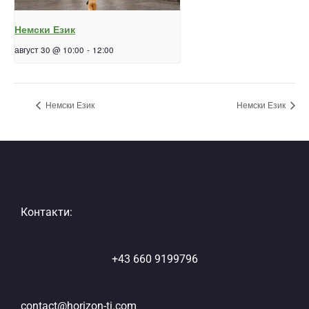
Немски Език
август 30 @ 10:00
-
12:00
Немски Език
Немски Език
Контакти:
+43 660 9199796
contact@horizon-ti.com